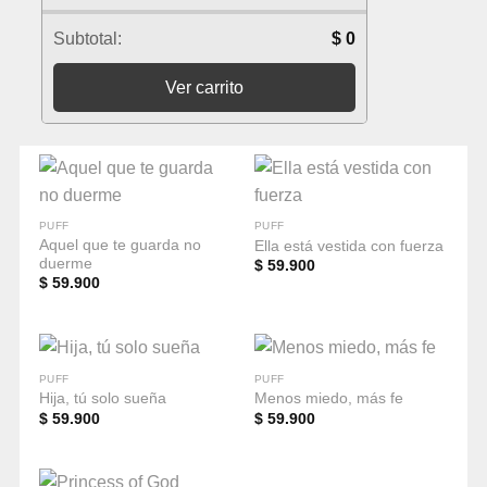
Subtotal:
$
0
Ver carrito
PUFF
PUFF
Aquel que te guarda no
Ella está vestida con fuerza
duerme
$
59.900
$
59.900
PUFF
PUFF
Hija, tú solo sueña
Menos miedo, más fe
$
59.900
$
59.900